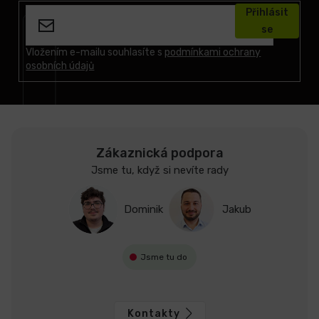
á
Přihlásit
p
se
a
t
Vložením e-mailu souhlasíte s
podmínkami ochrany
osobních údajů
í
Zákaznická podpora
Jsme tu, když si nevíte rady
Dominik
Jakub
Jsme tu do
Kontakty