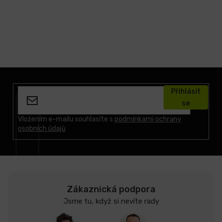
Z
á
Přihlásit
p
se
a
t
Vložením e-mailu souhlasíte s
podmínkami ochrany
osobních údajů
í
Zákaznická podpora
Jsme tu, když si nevíte rady