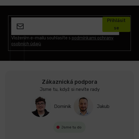
Z
á
Přihlásit
p
se
a
t
Vložením e-mailu souhlasíte s
podmínkami ochrany
osobních údajů
í
Zákaznická podpora
Jsme tu, když si nevíte rady
Dominik
Jakub
Jsme tu do