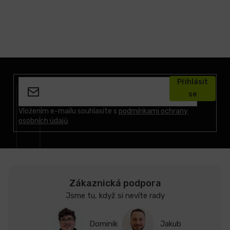
Z
á
Přihlásit
p
se
a
t
Vložením e-mailu souhlasíte s
podmínkami ochrany
osobních údajů
í
Zákaznická podpora
Jsme tu, když si nevíte rady
Dominik
Jakub