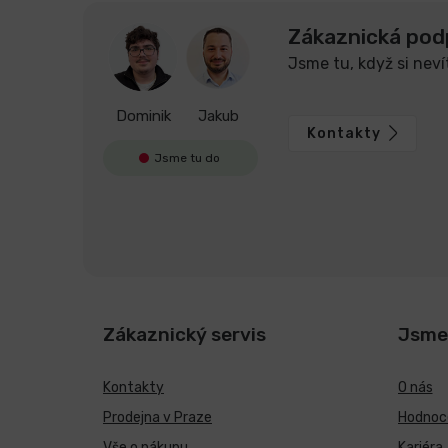
Zákaznická pod
Jsme tu, když si neví
Dominik
Jakub
Kontakty
Jsme tu do
Zákaznický servis
Jsme
Kontakty
O nás
Prodejna v Praze
Hodnoce
Vše o nákupu
Kariéra