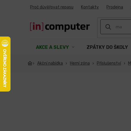
Přejít
Proč důvěřovat repasu
Kontakty
Prodejna
na
obsah
AKCE A SLEVY
ZPÁTKY DO ŠKOLY
Akční nabídka
Herní zóna
Příslušenství
M