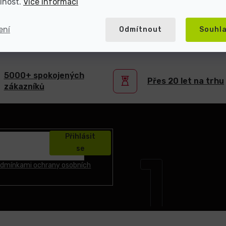
lnost.
Více informací
ení
Odmítnout
Souhl
atel repasované elektroniky s více než 2
5000+ spokojených
Přes 20 let na trhu
zákazníků
Přihlásit
se
dmínkami ochrany osobních