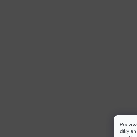
Použív
díky an