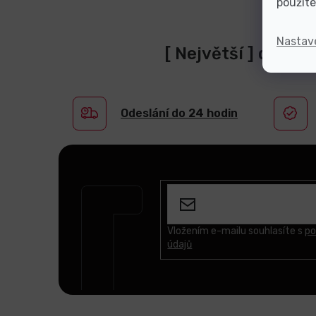
použite
Nastav
[ Největší ] dodav
Odeslání do 24 hodin
Z
á
p
a
t
Vložením e-mailu souhlasíte s
po
údajů
í