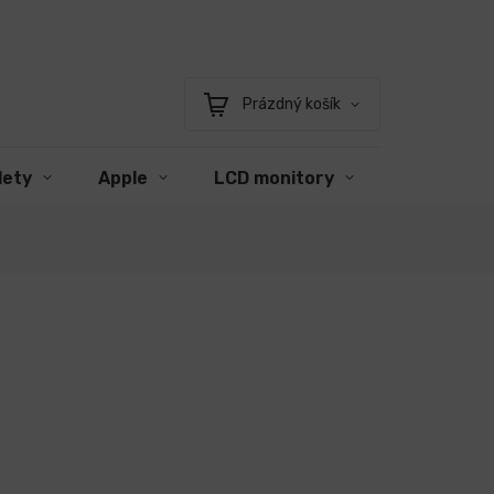
Prázdný košík
Nákupní
košík
lety
Apple
LCD monitory
Příslušens