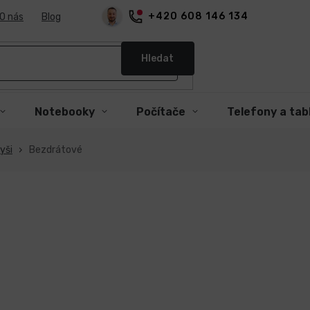
+420 608 146 134
O nás
Blog
Hledat
Notebooky
Počítače
Telefony a tab
yši
Bezdrátové