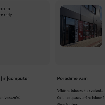
pora
te rady
 [in]computer
Poradíme vám
Výběr notebooku krok za kroke
ní zákazníků
Co je to repasovaný notebook?
Slovník pojmů