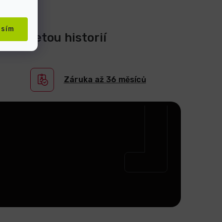
asím
0-ti letou historií
Záruka až 36 měsíců