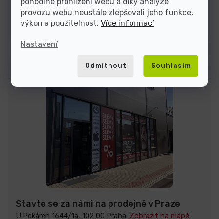
pohodlné prohlížení webu a díky analýze
provozu webu neustále zlepšovali jeho funkce,
Kontakty
výkon a použitelnost.
Více informací
Nastavení
Odmítnout
Souhlasím
Stavte se za námi na prodejně v Praze
U Pekáren 1644/1a, 102 00 Praha.
Zobrazit na mapě