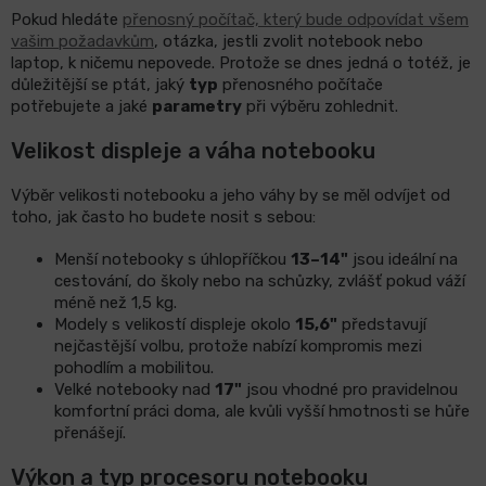
Pokud hledáte
přenosný počítač, který bude odpovídat všem
vašim požadavkům
, otázka, jestli zvolit notebook nebo
laptop, k ničemu nepovede. Protože se dnes jedná o totéž, je
důležitější se ptát, jaký
typ
přenosného počítače
potřebujete a jaké
parametry
při výběru zohlednit.
Velikost displeje a váha notebooku
Výběr velikosti notebooku a jeho váhy by se měl odvíjet od
toho, jak často ho budete nosit s sebou:
Menší notebooky s úhlopříčkou
13–14"
jsou ideální na
cestování, do školy nebo na schůzky, zvlášť pokud váží
méně než 1,5 kg.
Modely s velikostí displeje okolo
15,6"
představují
nejčastější volbu, protože nabízí kompromis mezi
pohodlím a mobilitou.
Velké notebooky nad
17"
jsou vhodné pro pravidelnou
komfortní práci doma, ale kvůli vyšší hmotnosti se hůře
přenášejí.
Výkon a typ procesoru notebooku