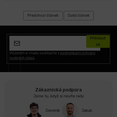
Předchozí článek
Další článek
Z
á
Přihlásit
p
se
a
t
Vložením e-mailu souhlasíte s
podmínkami ochrany
osobních údajů
í
Zákaznická podpora
Jsme tu, když si nevíte rady
Dominik
Jakub