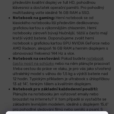
především kvalitní displej ve full HD, pohodlnou
klávesnici a dostatek operační paměti. Pro pohodlný
multitasking volte ideálně 16 GB RAM a SSD.
Notebook na gaming:
Herní notebook se od
klasického notebooku liší především dedikovanou
grafickou kartou a výkonnějším chlazením. Herní
notebooky zároveň bývají hlučnější, těžší a často mají
kratší výdrž baterie. Doporučujeme zvolit herní
notebook s grafickou kartou GPU NVIDIA GeForce nebo
AMD Radeon, alespoň 16 GB RAM a herním displejem s
obnovovací frekvencí 144 Hz a více.
Notebook na cestování:
Pokud budete
notebook
často nosit na schůzky
nebo na něm plánujte pracovat
třeba cestou do práce ve vlaku, je pro vás jako stvořený
ultralehký model s váhou do 1,5 kg a výdrží baterie nad
12 hodin. Typickým příkladem je ultrabook s úhlopříčkou
13 až 14", tenkým tělem a kvalitním displejem.
Notebook pro základní každodenní použití:
Plánujte na notebooku jen vyřizovat emaily nebo
brouzdat na internetu? V tom případě si vystačíte se
základním levnějším modelem, ideálně s displejem 15,6"
pro pohodlné sledování filmů nebo seriálů a psaní. S