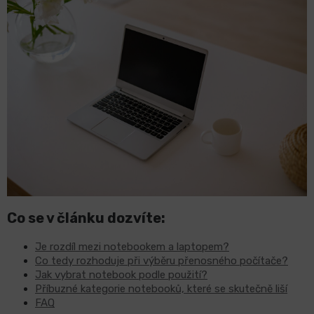
LCD
monitory
Příslušenství
Značky
Co se v článku dozvíte:
Je rozdíl mezi notebookem a laptopem?
Co tedy rozhoduje při výběru přenosného počítače?
Jak vybrat notebook podle použití?
Příbuzné kategorie notebooků, které se skutečně liší
FAQ