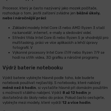
Procesor, který je často nazývaný jako mozek počítače,
rozhoduje o tom, jestli zařízení zvládne jen
běžné úkoly,
nebo i náročnější práci
:
Základní modely Intel Core i3 nebo AMD Ryzen 3 stačí
na kancelář, internet, e-maily a sledování videí.
Střední třída Intel Core i5 nebo Ryzen 5 je vhodnější pro
multitasking, práci ve více aplikacích a lehčí úpravy
fotografií. V
Výkonné procesory Intel Core i7/i9 nebo Ryzen 7/9 se
hodí na střih videa, 3D grafiku a náročné programy.
Výdrž baterie notebooku
Výdrž baterie vybírejte hlavně podle toho, kde budete
notebook používat nejčastěji. S notebooky, které nabízejí
méně než 6 hodin
, si vystačíte hlavně při domácím použitím
s možností stálého nabíjení. Výdrž
8 až 12 hodin
je
dostatečná do školy nebo do práce. Pokud často cestujete,
vybírejte mezi modely, které vydrží
12 a více hodin
.