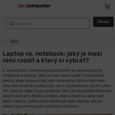
Přejít
na
Nákupn
obsah
košík
AKCE
Hledat
A
SLEVY
Blog
ZPÁTKY
DO
ŠKOLY
Laptop vs. notebook: jaký je mezi
nimi rozdíl a který si vybrat?
Notebooky
V souvislosti s přenosným počítačem se objevují pojmy
notebook a laptop. Jaký je mezi nimi rozdíl? V podstatě
Počítače
žádný, dnes se používají jako synonyma. Historicky mezi
nimi sice drobné rozdíly byly, ale v současnosti výrobci jako
HP, Lenovo nebo Asus používají oba výrazy zaměnitelně pro
Telefony
stejná zařízení. Reálná otázka, kterou byste si tedy měli
a
tablety
klást, není to, jestli zvolit notebook nebo laptop, ale po
jakém typu přenosného počítače sáhnout.
Apple