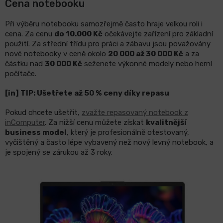
Cena notebooku
Při výběru notebooku samozřejmě často hraje velkou roli i
cena. Za cenu
do 10.000 Kč
očekávejte zařízení pro základní
použití. Za střední třídu pro práci a zábavu jsou považovány
nové notebooky v ceně okolo
20 000 až 30 000 Kč
a za
částku nad
30 000 Kč
seženete výkonné modely nebo herní
počítače.
[in] TIP: Ušetřete až 50 % ceny díky repasu
Pokud chcete ušetřit,
zvažte repasovaný notebook z
inComputer
. Za nižší cenu můžete získat
kvalitnější
business model
, který je profesionálně otestovaný,
vyčištěný a často lépe vybavený než nový levný notebook, a
je spojený se zárukou až 3 roky.