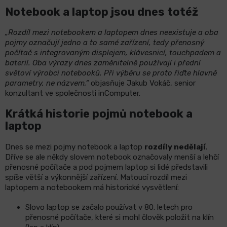
Notebook a laptop jsou dnes totéž
„Rozdíl mezi notebookem a laptopem dnes neexistuje a oba
pojmy označují jedno a to samé zařízení, tedy přenosný
počítač s integrovaným displejem, klávesnicí, touchpadem a
baterií. Oba výrazy dnes zaměnitelně používají i přední
světoví výrobci notebooků. Při výběru se proto řiďte hlavně
parametry, ne názvem,“
objasňuje Jakub Vokáč, senior
konzultant ve společnosti inComputer.
Krátká historie pojmů notebook a
laptop
Dnes se mezi pojmy notebook a laptop
rozdíly nedělají
.
Dříve se ale někdy slovem notebook označovaly menší a lehčí
přenosné počítače a pod pojmem laptop si lidé představili
spíše větší a výkonnější zařízení. Matoucí rozdíl mezi
laptopem a notebookem má historické vysvětlení:
Slovo laptop se začalo používat v 80. letech pro
přenosné počítače, které si mohl člověk položit na klín