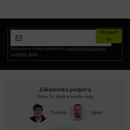
Z
á
Přihlásit
p
se
a
t
Vložením e-mailu souhlasíte s
podmínkami ochrany
osobních údajů
í
Zákaznická podpora
Jsme tu, když si nevíte rady
Dominik
Jakub