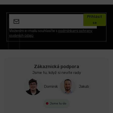
Z
á
Přihlásit
p
se
a
t
Vložením e-mailu souhlasíte s
podmínkami ochrany
osobních údajů
í
Zákaznická podpora
Jsme tu, když si nevíte rady
Dominik
Jakub
Jsme tu do