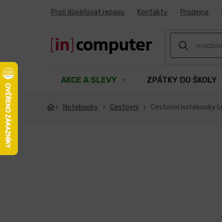
Přejít
Proč důvěřovat repasu
Kontakty
Prodejna
na
obsah
AKCE A SLEVY
ZPÁTKY DO ŠKOLY
Notebooky
Cestovní
Cestovní notebooky 