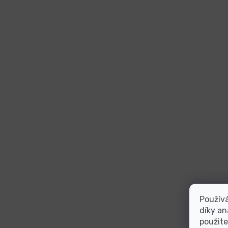
Použív
díky an
použite