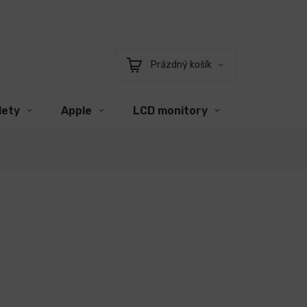
Prázdný košík
Nákupní
košík
lety
Apple
LCD monitory
Příslušens