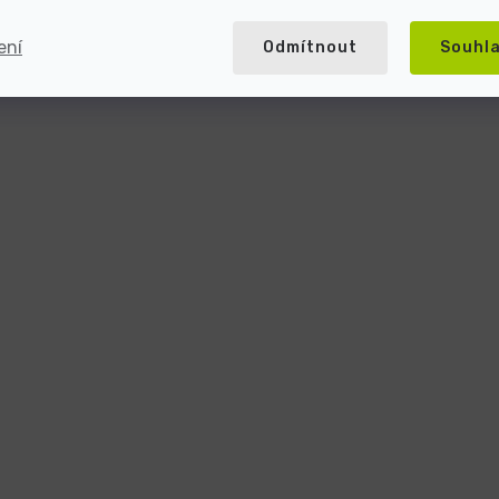
ení
Odmítnout
Souhl