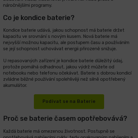
náročnějšími programy.
Co je kondice baterie?
Kondice baterie udává, jakou schopnost má baterie držet
kapacitu ve srovnání s novým kusem. Nová baterie má
nejvyšší možnou kapacitu, ale postupem času a používáním
se její schopnost uchovávat energii přirozeně snižuje.
U repasovaných zařízení je kondice baterie důležitý údaj,
protože pomáhá odhadnout, jakou výdrž můžete od
notebooku nebo telefonu očekávat. Baterie s dobrou kondicí
zvládne běžné používání spolehlivěji než silně opotřebený
akumulátor.
Podívat se na Baterie
Proč se baterie časem opotřebovává?
Každá baterie má omezenou životnost. Postupně se
opotřebovává nabíjecími cykly, tedy opakovaným nabíjením a