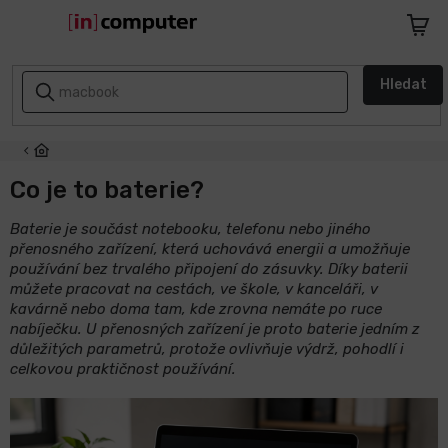
Přejít
na
Nákupn
obsah
košík
AKCE
Hledat
A
SLEVY
ZPÁTKY
DO
Co je to baterie?
ŠKOLY
Baterie je součást notebooku, telefonu nebo jiného
přenosného zařízení, která uchovává energii a umožňuje
Notebooky
používání bez trvalého připojení do zásuvky. Díky baterii
můžete pracovat na cestách, ve škole, v kanceláři, v
Počítače
kavárně nebo doma tam, kde zrovna nemáte po ruce
nabíječku. U přenosných zařízení je proto baterie jedním z
důležitých parametrů, protože ovlivňuje výdrž, pohodlí i
Telefony
celkovou praktičnost používání.
a
tablety
Apple