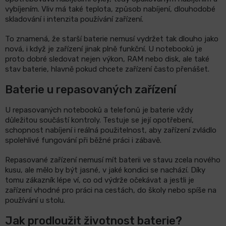
vybíjením. Vliv má také teplota, způsob nabíjení, dlouhodobé
skladování i intenzita používání zařízení.
To znamená, že starší baterie nemusí vydržet tak dlouho jako
nová, i když je zařízení jinak plně funkční. U notebooků je
proto dobré sledovat nejen výkon, RAM nebo disk, ale také
stav baterie, hlavně pokud chcete zařízení často přenášet.
Baterie u repasovaných zařízení
U repasovaných notebooků a telefonů je baterie vždy
důležitou součástí kontroly. Testuje se její opotřebení,
schopnost nabíjení i reálná použitelnost, aby zařízení zvládlo
spolehlivé fungování při běžné práci i zábavě.
Repasované zařízení nemusí mít baterii ve stavu zcela nového
kusu, ale mělo by být jasné, v jaké kondici se nachází. Díky
tomu zákazník lépe ví, co od výdrže očekávat a jestli je
zařízení vhodné pro práci na cestách, do školy nebo spíše na
používání u stolu.
Jak prodloužit životnost baterie?