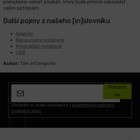
pomůžeme vybrat produkt, který bude přesně odpovídat
vašim potřebám.
Další pojmy z našeho [in]slovníku
Adaptér
Repasovaný notebook
Předváděcí notebook
USB
Autor:
Tým inComputer
Z
á
Přihlásit
p
se
a
t
Vložením e-mailu souhlasíte s
podmínkami ochrany
osobních údajů
í