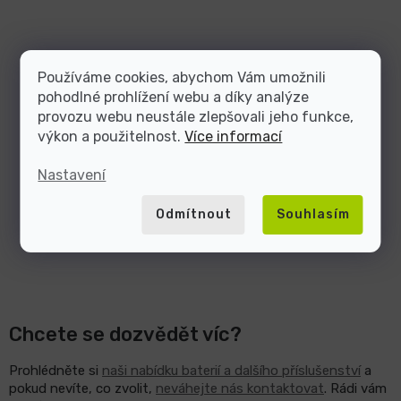
Používáme cookies, abychom Vám umožnili
pohodlné prohlížení webu a díky analýze
provozu webu neustále zlepšovali jeho funkce,
výkon a použitelnost.
Více informací
Nastavení
Odmítnout
Souhlasím
Chcete se dozvědět víc?
Prohlédněte si
naši nabídku baterií a dalšího příslušenství
a
pokud nevíte, co zvolit,
neváhejte nás kontaktovat
. Rádi vám