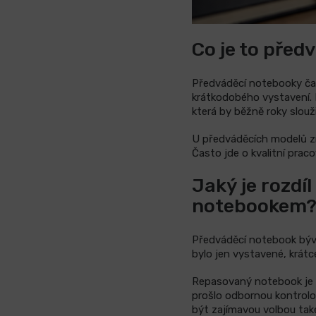
Co je to před
Předváděcí notebooky čas
krátkodobého vystavení. M
která by běžně roky slouži
U předváděcích modelů zí
Často jde o kvalitní prac
Jaký je rozd
notebookem
Předváděcí notebook bývá
bylo jen vystavené, krátc
Repasovaný notebook je na
prošlo odbornou kontrolou
být zajímavou volbou ta