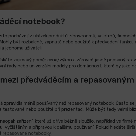
váděcí notebook?
to pocházejí z ukázek produktů, showroomů, veletrhů, firemníc
ohly být rozbalené, zapnuté nebo použité k předvedení funkcí, al
la jednomu uživateli.
skáte zajímavý poměr cena/výkon a zároveň jasně popsaný stav, 
ovní řady nebo univerzální modely pro domácnost, které by jako n
íl mezi předváděcím a repasovaným
?
 zpravidla méně používaný než repasovaný notebook. Často se je
e testované nebo použité při prezentaci. Může být tedy velmi bl
opak zařízení, které už dříve běžně sloužilo, například ve firmě 
, vyčištěním a přípravou k dalšímu používání. Pokud hledáte širš
ké
repasované notebooky
.