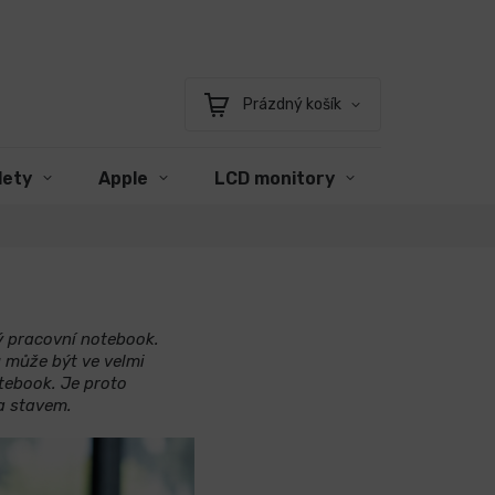
Prázdný košík
Nákupní
košík
lety
Apple
LCD monitory
Příslušens
ý pracovní notebook.
u může být ve velmi
tebook. Je proto
a stavem.