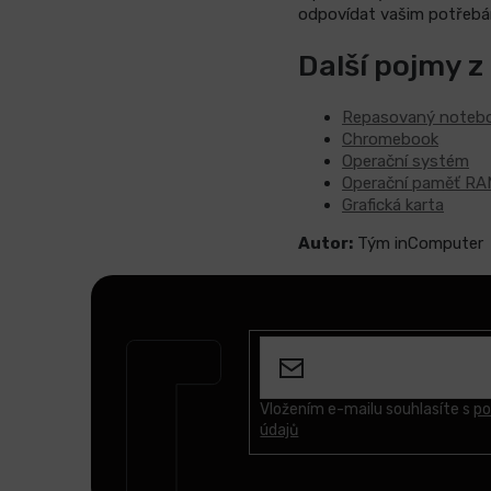
odpovídat vašim potřebá
Další pojmy z
Repasovaný noteb
Chromebook
Operační systém
Operační paměť RA
Grafická karta
Autor:
Tým inComputer
Z
á
p
a
t
Vložením e-mailu souhlasíte s
po
údajů
í