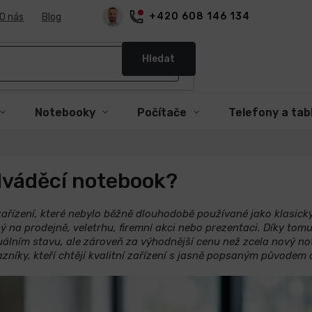
+420 608 146 134
O nás
Blog
Hledat
Notebooky
Počítače
Telefony a tab
edváděcí notebook?
ařízení, které nebylo běžně dlouhodobě používané jako klasick
ý na prodejně, veletrhu, firemní akci nebo prezentaci. Díky tom
álním stavu, ale zároveň za výhodnější cenu než zcela nový no
níky, kteří chtějí kvalitní zařízení s jasně popsaným původem 