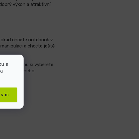
obrý výkon a atraktivní
 Pokud chcete notebook v
 manipulaci a chcete ještě
bu a
avu. Díky tomu si vyberete
 a
, domácnost nebo
asím