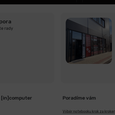
pora
te rady
 [in]computer
Poradíme vám
Výběr notebooku krok za kroke