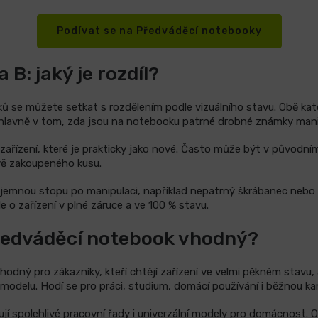
Podívat se na Předváděcí notebooky
 B: jaký je rozdíl?
 se můžete setkat s rozdělením podle vizuálního stavu. Obě kate
je hlavně v tom, zda jsou na notebooku patrné drobné známky mani
zařízení, které je prakticky jako nové. Často může být v původním
vě zakoupeného kusu.
jemnou stopu po manipulaci, například nepatrný škrábanec neb
e o zařízení v plné záruce a ve 100 % stavu.
předváděcí notebook vhodný?
odný pro zákazníky, kteří chtějí zařízení ve velmi pěkném stavu, 
modelu. Hodí se pro práci, studium, domácí používání i běžnou ka
jí spolehlivé pracovní řady i univerzální modely pro domácnost. O