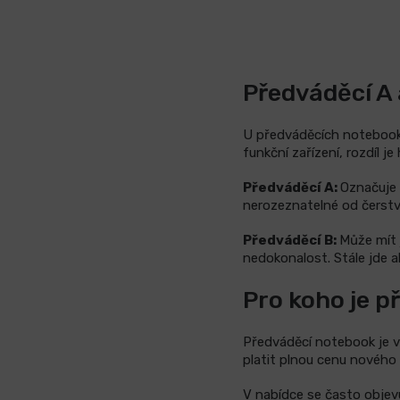
Předváděcí A a
U předváděcích notebooků
funkční zařízení, rozdíl 
Předváděcí A:
Označuje 
nerozeznatelné od čerst
Předváděcí B:
Může mít 
nedokonalost. Stále jde al
Pro koho je 
Předváděcí notebook je vh
platit plnou cenu nového 
V nabídce se často objevu