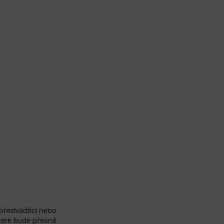
í předváděcí nebo
teré bude přesně