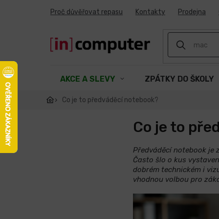
Přejít
Proč důvěřovat repasu
Kontakty
Prodejna
na
obsah
AKCE A SLEVY
ZPÁTKY DO ŠKOLY
Co je to předváděcí notebook?
Co je to př
Předváděcí notebook je z
Často šlo o kus vystaven
dobrém technickém i vizu
vhodnou volbou pro zákaz