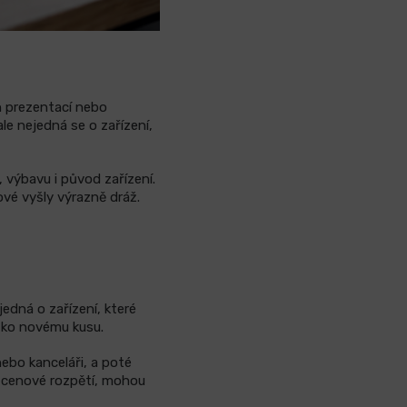
h prezentací nebo
e nejedná se o zařízení,
výbavu i původ zařízení.
ové vyšly výrazně dráž.
dná o zařízení, které
ízko novému kusu.
nebo kanceláři, a poté
í cenové rozpětí, mohou