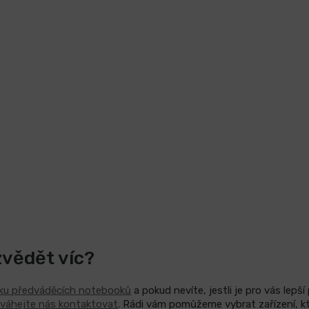
zvědět víc?
dku předváděcích notebooků
a pokud nevíte, jestli je pro vás lepš
váhejte nás kontaktovat
. Rádi vám pomůžeme vybrat zařízení, k