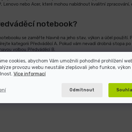
 Lenovo nebo Acer, které mohou nabídnout kvalitní zpracování, d
ředváděcí notebook?
notebooku se zaměřte hlavně na jeho stav, výkon a účel použití.
írejte kategorii Předváděcí A. Pokud vám nevadí drobná stopa po
ímavou volbou Předváděcí B.
áme cookies, abychom Vám umožnili pohodlné prohlížení we
 procesor, operační paměť RAM, typ disku, velikost displeje a výb
alýze provozu webu neustále zlepšovali jeho funkce, výkon
ovídat tomu, jestli ho potřebujete na kancelářskou práci, školu
lnost.
Více informací
ení
Odmítnout
Souhl