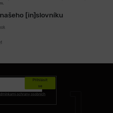
m.
 našeho [in]slovníku
ook
M
Přihlásit
se
dmínkami ochrany osobních