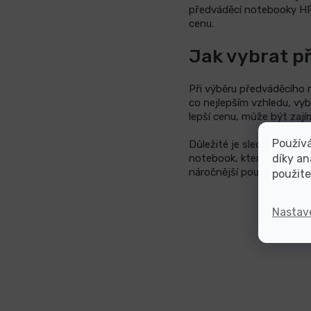
předváděcí notebooky HP,
cenu.
Jak vybrat p
Při výběru předváděcího 
co nejlepším vzhledu, vyb
lepší cenu, může být zaj
Použív
Důležité je sledovat také
díky an
notebook, který bude odp
náročnější používání.
použite
Nastav