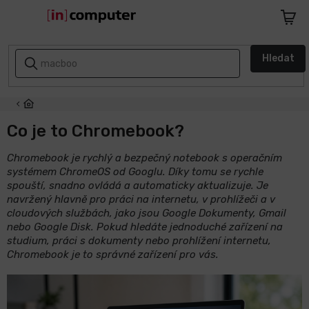
Přejít
na
Nákupn
obsah
košík
AKCE
Hledat
A
SLEVY
ZPÁTKY
DO
Co je to Chromebook?
ŠKOLY
Chromebook je rychlý a bezpečný notebook s operačním
systémem ChromeOS od Googlu. Díky tomu se rychle
Notebooky
spouští, snadno ovládá a automaticky aktualizuje. Je
navržený hlavně pro práci na internetu, v prohlížeči a v
Počítače
cloudových službách, jako jsou Google Dokumenty, Gmail
nebo Google Disk. Pokud hledáte jednoduché zařízení na
studium, práci s dokumenty nebo prohlížení internetu,
Telefony
Chromebook je to správné zařízení pro vás.
a
tablety
Apple