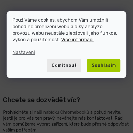
Používáme cookies, abychom Vám umožnili
pohodlné prohlížení webu a díky analýze
provozu webu neustále zlepšovali jeho funkce,
výkon a použitelnost.
Více informací
Nastavení
Odmítnout
Souhlasím
Chcete se dozvědět víc?
Prohlédněte si
naši nabídku Chromebooků
a pokud nevíte,
jestli je pro vás ten pravý, neváhejte nás kontaktovat. Rádi
vám pomůžeme vybrat zařízení, které bude přesně odpovídat
vašim potřebám.