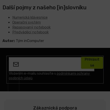
Další pojmy z našeho [in]slovníku
Numerická klávesnice
Operační systém
Repasovaný notebook
Předváděcí notebook
Autor:
Tým inComputer
Z
á
Přihlásit
p
se
a
t
Vložením e-mailu souhlasíte s
podmínkami ochrany
osobních údajů
í
Zákaznická podpora