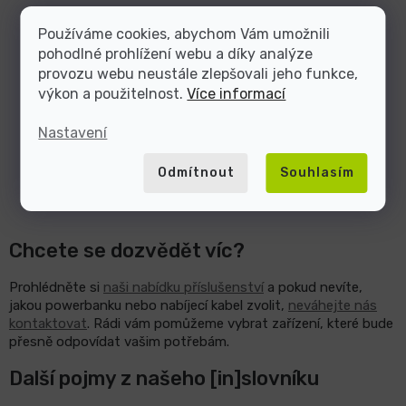
Používáme cookies, abychom Vám umožnili
pohodlné prohlížení webu a díky analýze
provozu webu neustále zlepšovali jeho funkce,
výkon a použitelnost.
Více informací
Nastavení
Odmítnout
Souhlasím
Chcete se dozvědět víc?
Prohlédněte si
naši nabídku příslušenství
a pokud nevíte,
jakou powerbanku nebo nabíjecí kabel zvolit,
neváhejte nás
kontaktovat
. Rádi vám pomůžeme vybrat zařízení, které bude
přesně odpovídat vašim potřebám.
Další pojmy z našeho [in]slovníku