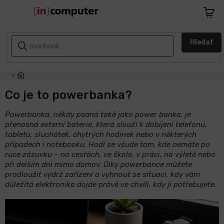
Přejít
na
Nákupn
obsah
košík
AKCE
Hledat
A
SLEVY
ZPÁTKY
DO
Co je to powerbanka?
ŠKOLY
Powerbanka, někdy psaná také jako power banka, je
přenosná externí baterie, která slouží k dobíjení telefonu,
Notebooky
tabletu, sluchátek, chytrých hodinek nebo v některých
případech i notebooku. Hodí se všude tam, kde nemáte po
Počítače
ruce zásuvku – na cestách, ve škole, v práci, na výletě nebo
při delším dni mimo domov. Díky powerbance můžete
prodloužit výdrž zařízení a vyhnout se situaci, kdy vám
Telefony
důležitá elektronika dojde právě ve chvíli, kdy ji potřebujete.
a
tablety
Apple