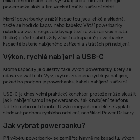
miliampérhodinách. Čím vyšší kapacita, tím více energie
powerbanka uloží a tím vícekrát může zařízení dobít.
Menší powerbanky s nižší kapacitou jsou lehké a skladné,
takže se hodí do kapsy nebo kabelky. Větší powerbanky
nabídnou více energie, ale bývají těžší a zabírají více místa.
Reálný počet nabití vždy závisí na kapacitě powerbanky,
kapacitě baterie nabíjeného zařízení a ztrátách při nabíjení.
Výkon, rychlé nabíjení a USB-C
Kromě kapacity je důležitý také výkon powerbanky, který se
udává ve wattech. Vyšší výkon znamená rychlejší nabíjení,
pokud ho podporuje powerbanka, kabel i nabíjené zařízení.
USB-C je dnes velmi praktický konektor, protože může sloužit
jak k nabíjení samotné powerbanky, tak k nabíjení telefonu,
tabletu nebo notebooku. U výkonnějších modelů se vyplatí
sledovat podporu rychlého nabíjení, například Power Delivery.
Jak vybrat powerbanku?
Při výběru powerbanky se zaměřte hlavně na kapacitu, výkon,