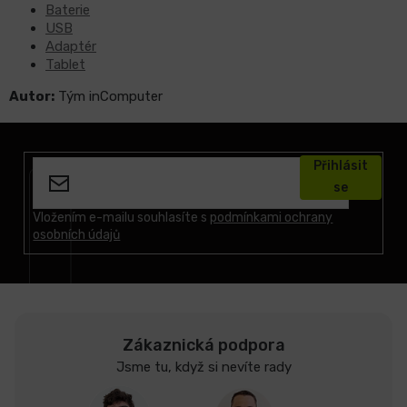
Baterie
USB
Adaptér
Tablet
Autor:
Tým inComputer
Z
á
Přihlásit
p
se
a
t
Vložením e-mailu souhlasíte s
podmínkami ochrany
osobních údajů
í
Zákaznická podpora
Jsme tu, když si nevíte rady