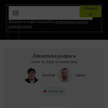
á
Přihlásit
p
se
a
t
Vložením e-mailu souhlasíte s
podmínkami ochrany
osobních údajů
í
Zákaznická podpora
Jsme tu, když si nevíte rady
Dominik
Jakub
Jsme tu do