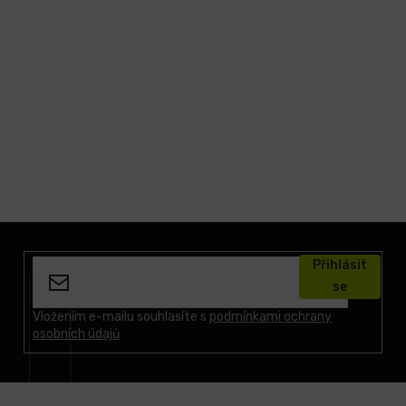
Z
á
Přihlásit
p
se
a
t
Vložením e-mailu souhlasíte s
podmínkami ochrany
osobních údajů
í