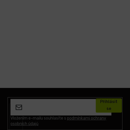
Z
á
Přihlásit
p
se
a
t
Vložením e-mailu souhlasíte s
podmínkami ochrany
osobních údajů
í