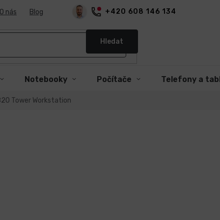
+420 608 146 134
O nás
Blog
Hledat
Notebooky
Počítače
Telefony a tab
7820 Tower Workstation