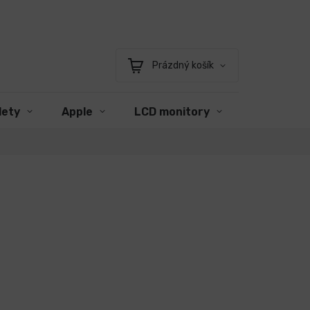
Prázdný košík
Nákupní
košík
lety
Apple
LCD monitory
Příslušens