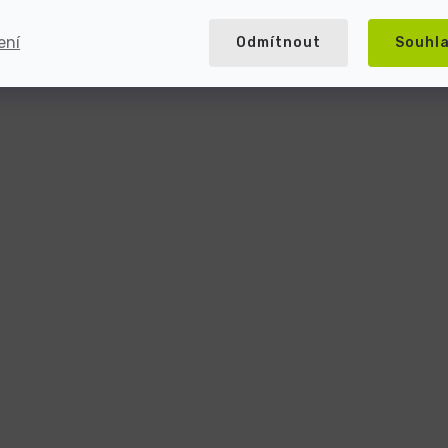
ení
Odmítnout
Souhl