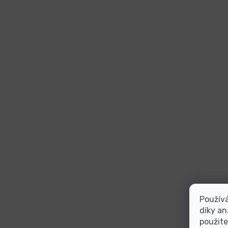
Použív
díky an
použite