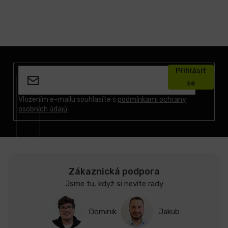
Z
á
Přihlásit
p
se
a
t
Vložením e-mailu souhlasíte s
podmínkami ochrany
osobních údajů
í
Zákaznická podpora
Jsme tu, když si nevíte rady
Dominik
Jakub