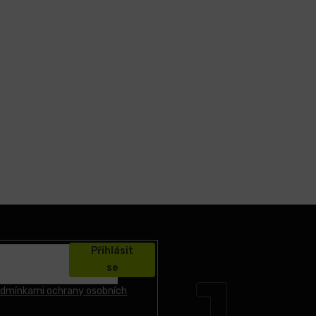
Přihlásit
se
dmínkami ochrany osobních