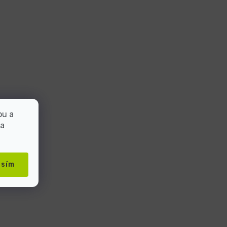
bu a
 a
asím