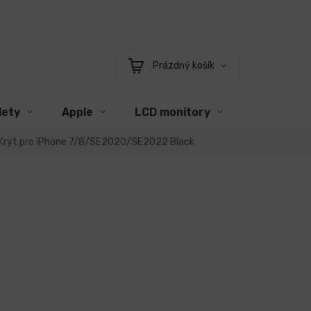
Prázdný košík
Nákupní
košík
lety
Apple
LCD monitory
Příslušens
í Kryt pro iPhone 7/8/SE2020/SE2022 Black