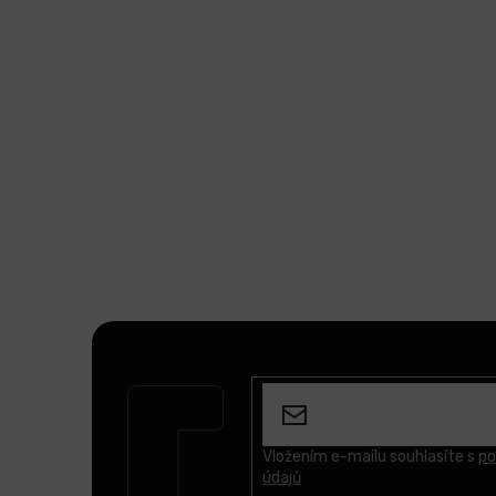
Z
á
p
a
t
Vložením e-mailu souhlasíte s
po
údajů
í