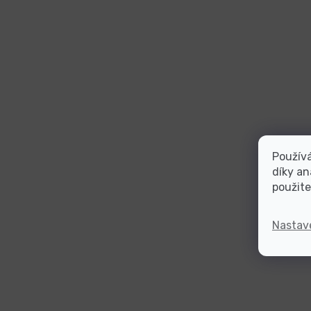
Použív
díky an
použite
Nastav