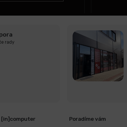
pora
te rady
 [in]computer
Poradíme vám