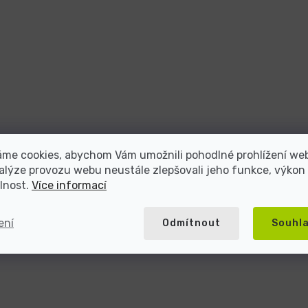
áme cookies, abychom Vám umožnili pohodlné prohlížení we
alýze provozu webu neustále zlepšovali jeho funkce, výkon
lnost.
Více informací
ení
Odmítnout
Souhl