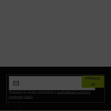
Z
á
Přihlásit
p
se
a
t
Vložením e-mailu souhlasíte s
podmínkami ochrany
osobních údajů
í