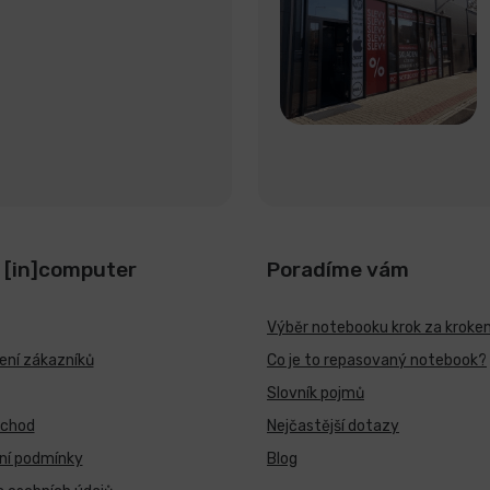
 [in]computer
Poradíme vám
Výběr notebooku krok za kroke
ní zákazníků
Co je to repasovaný notebook?
Slovník pojmů
bchod
Nejčastější dotazy
ní podmínky
Blog