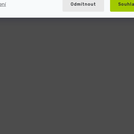
ení
Odmítnout
Souhl