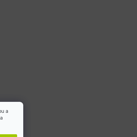
bu a
 a