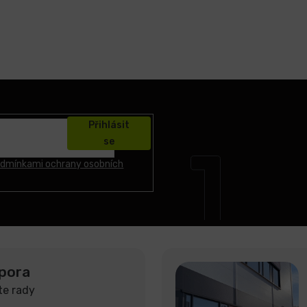
Přihlásit
se
dmínkami ochrany osobních
pora
te rady