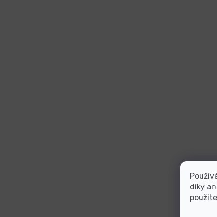
Použív
díky an
použite