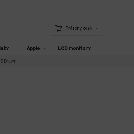
Prázdný košík
Nákupní
košík
lety
Apple
LCD monitory
Příslušens
 13 Brown