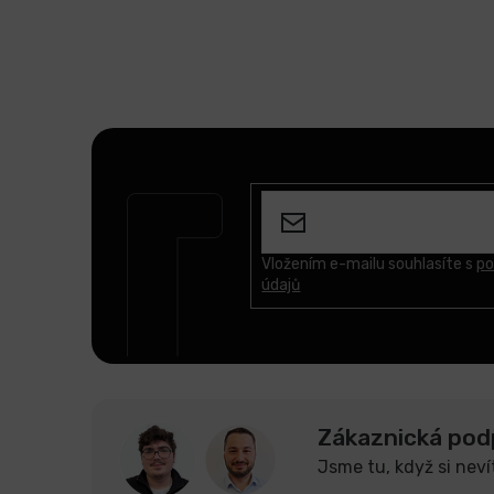
Z
á
p
a
t
Vložením e-mailu souhlasíte s
po
údajů
í
Zákaznická pod
Jsme tu, když si neví