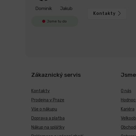
Dominik
Jakub
Kontakty
Jsme tu do
Zákaznický servis
Jsme
Kontakty
O nás
Prodejna v Praze
Hodnoce
Vše o nákupu
Kariéra
Doprava a platba
Velkoo
Nákup na splátky
Obchod