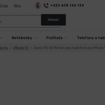
+420 608 146 134
O nás
Blog
Hledat
Notebooky
Počítače
Telefony a tab
kryty
iPhone 13
Guess PU 4G Metal Logo Zadní Kryt pro iPhone