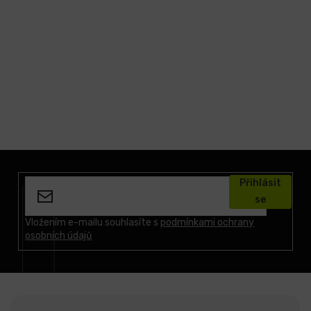
Z
á
Přihlásit
p
se
a
t
Vložením e-mailu souhlasíte s
podmínkami ochrany
osobních údajů
í