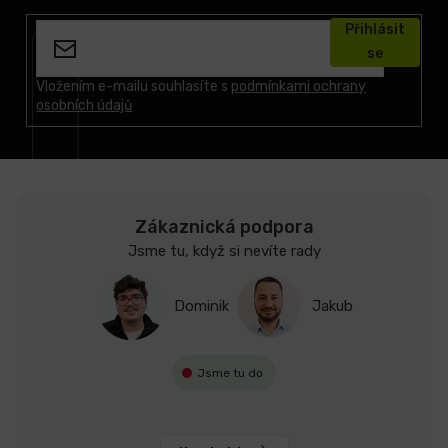
á
Přihlásit
p
se
a
t
Vložením e-mailu souhlasíte s
podmínkami ochrany
osobních údajů
í
Zákaznická podpora
Jsme tu, když si nevíte rady
Dominik
Jakub
Jsme tu do