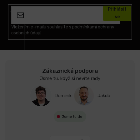
á
Přihlásit
p
se
a
t
Vložením e-mailu souhlasíte s
podmínkami ochrany
osobních údajů
í
Zákaznická podpora
Jsme tu, když si nevíte rady
Dominik
Jakub
Jsme tu do