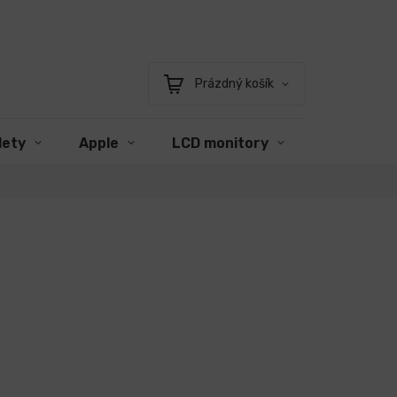
Prázdný košík
Nákupní
košík
lety
Apple
LCD monitory
Příslušens