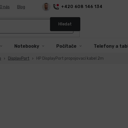
+420 608 146 134
O nás
Blog
Hledat
Notebooky
Počítače
Telefony a tab
o
DisplayPort
HP DisplayPort propojovací kabel 2m