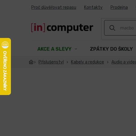
Přejít
Proč důvěřovat repasu
Kontakty
Prodejna
na
obsah
AKCE A SLEVY
ZPÁTKY DO ŠKOLY
Příslušenství
Kabely a redukce
Audio a vide