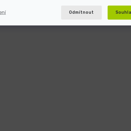
ení
Odmítnout
Souhl