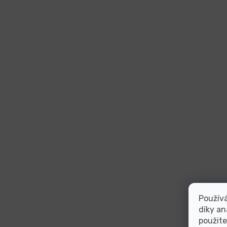
Použív
díky an
použite