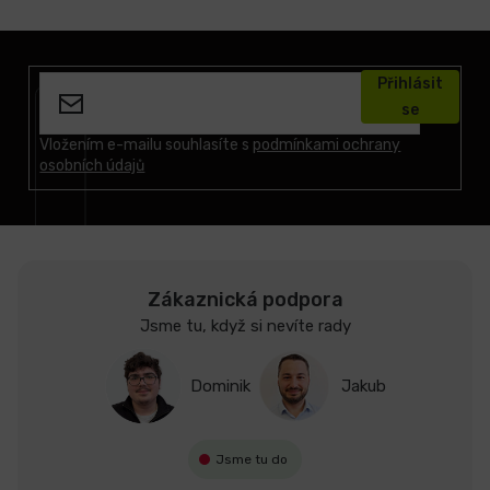
Z
á
Přihlásit
p
se
a
t
Vložením e-mailu souhlasíte s
podmínkami ochrany
osobních údajů
í
Zákaznická podpora
Jsme tu, když si nevíte rady
Dominik
Jakub
Jsme tu do