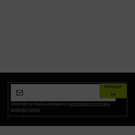
Z
á
Přihlásit
p
se
a
t
Vložením e-mailu souhlasíte s
podmínkami ochrany
osobních údajů
í