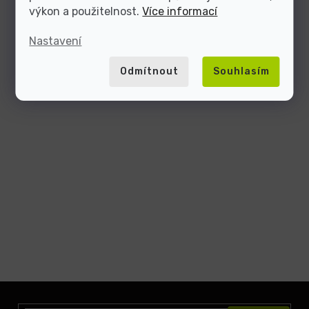
výkon a použitelnost.
Více informací
Nastavení
Odmítnout
Souhlasím
Z
á