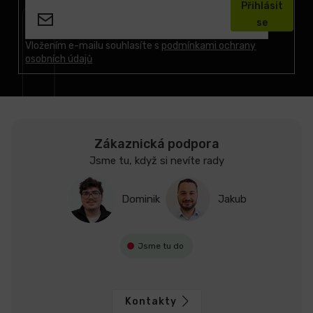
Přihlásit
p
se
a
t
Vložením e-mailu souhlasíte s
podmínkami ochrany
osobních údajů
í
Zákaznická podpora
Jsme tu, když si nevíte rady
Dominik
Jakub
Jsme tu do
Kontakty