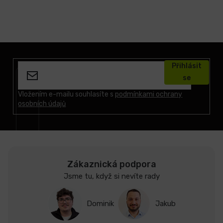
Z
á
Přihlásit
p
se
a
t
Vložením e-mailu souhlasíte s
podmínkami ochrany
osobních údajů
í
Zákaznická podpora
Jsme tu, když si nevíte rady
Dominik
Jakub