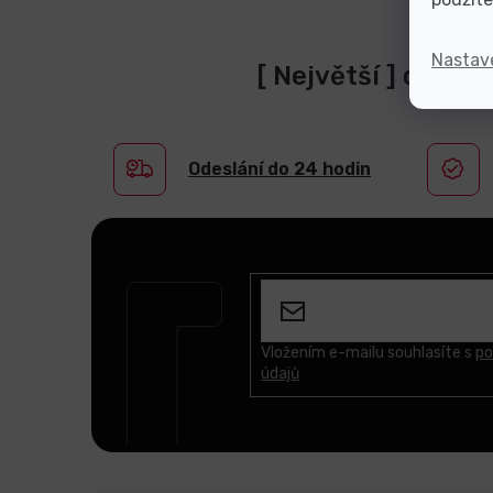
Nastav
[ Největší ] dodav
Odeslání do 24 hodin
Z
á
p
a
t
Vložením e-mailu souhlasíte s
po
údajů
í