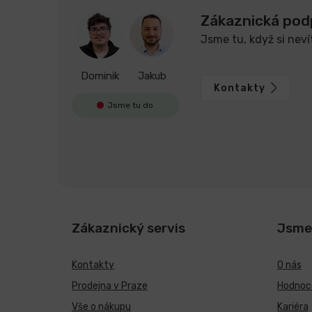
Zákaznická pod
Jsme tu, když si neví
Dominik
Jakub
Kontakty
Jsme tu do
Zákaznický servis
Jsme
Kontakty
O nás
Prodejna v Praze
Hodnoce
Vše o nákupu
Kariéra