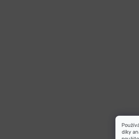
Použív
díky an
použite