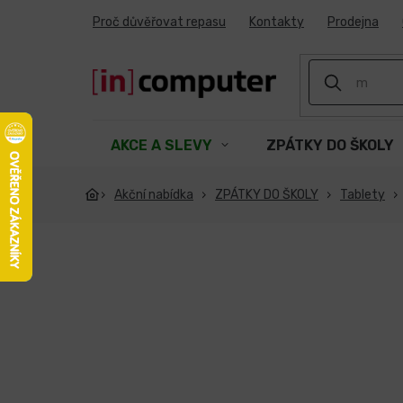
Přejít
Proč důvěřovat repasu
Kontakty
Prodejna
na
obsah
AKCE A SLEVY
ZPÁTKY DO ŠKOLY
Akční nabídka
ZPÁTKY DO ŠKOLY
Tablety