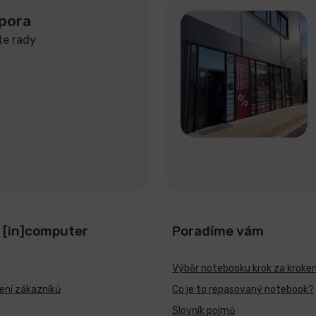
pora
te rady
 [in]computer
Poradíme vám
Výběr notebooku krok za kroke
ní zákazníků
Co je to repasovaný notebook?
Slovník pojmů