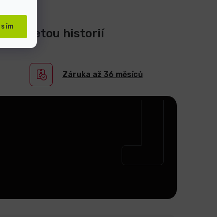
asím
0-ti letou historií
Záruka až 36 měsíců