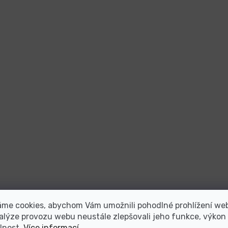
áme cookies, abychom Vám umožnili pohodlné prohlížení we
alýze provozu webu neustále zlepšovali jeho funkce, výkon
lnost.
Více informací