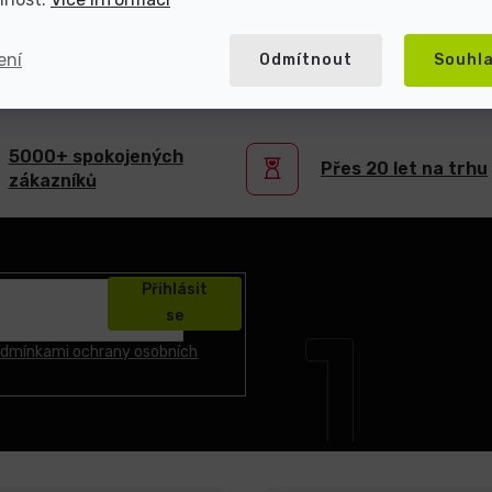
ení
Odmítnout
Souhl
atel repasované elektroniky s více než 2
5000+ spokojených
Přes 20 let na trhu
zákazníků
Přihlásit
se
dmínkami ochrany osobních