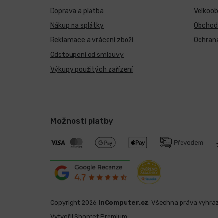
Doprava a platba
Velkoo
Nákup na splátky
Obchod
Reklamace a vrácení zboží
Ochrana
Odstoupení od smlouvy
Výkupy použitých zařízení
Možnosti platby
Copyright 2026
inComputer.cz
. Všechna práva vyhra
Vytvořil Shoptet Premium