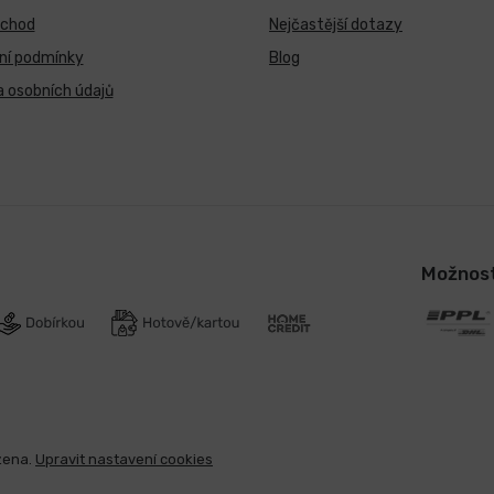
bchod
Nejčastější dotazy
ní podmínky
Blog
 osobních údajů
Možnost
zena.
Upravit nastavení cookies