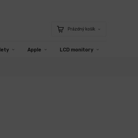
Prázdný košík
Nákupní
košík
lety
Apple
LCD monitory
Příslušens