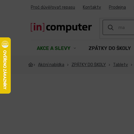
Přejít
Proč důvěřovat repasu
Kontakty
Prodejna
na
obsah
AKCE A SLEVY
ZPÁTKY DO ŠKOLY
Akční nabídka
ZPÁTKY DO ŠKOLY
Tablety