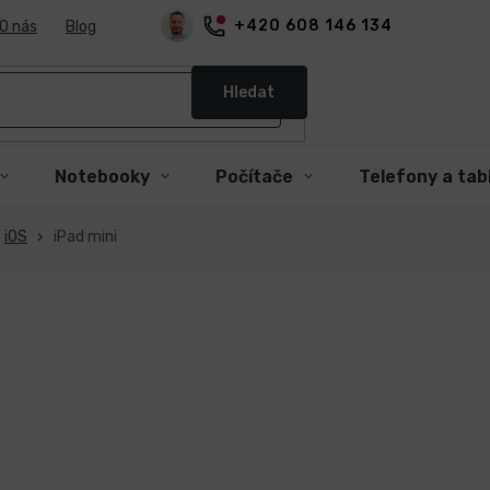
+420 608 146 134
O nás
Blog
Hledat
Notebooky
Počítače
Telefony a tab
iOS
iPad mini