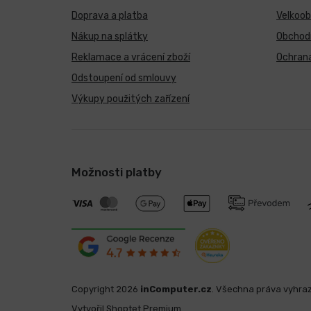
Doprava a platba
Velkoo
Nákup na splátky
Obchod
Reklamace a vrácení zboží
Ochrana
Odstoupení od smlouvy
Výkupy použitých zařízení
Možnosti platby
Copyright 2026
inComputer.cz
. Všechna práva vyhra
Vytvořil Shoptet Premium