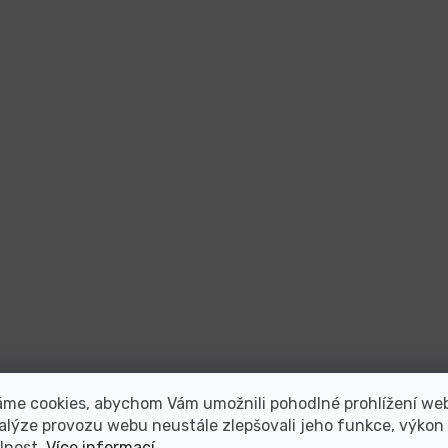
áme cookies, abychom Vám umožnili pohodlné prohlížení we
alýze provozu webu neustále zlepšovali jeho funkce, výkon
lnost.
Více informací