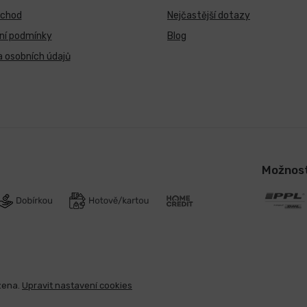
bchod
Nejčastější dotazy
ní podmínky
Blog
 osobních údajů
Možnost
zena.
Upravit nastavení cookies