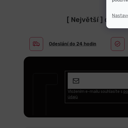
Nastav
[ Největší ] dodav
Odeslání do 24 hodin
Z
á
p
a
t
Vložením e-mailu souhlasíte s
po
údajů
í