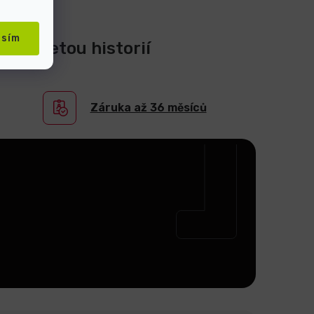
asím
0-ti letou historií
Záruka až 36 měsíců