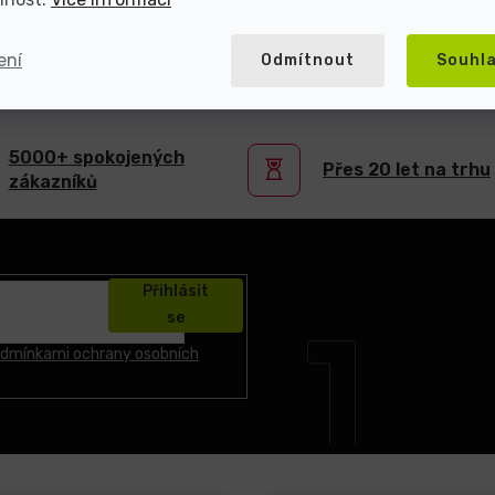
ení
Odmítnout
Souhl
atel repasované elektroniky s více než 2
5000+ spokojených
Přes 20 let na trhu
zákazníků
Přihlásit
se
dmínkami ochrany osobních