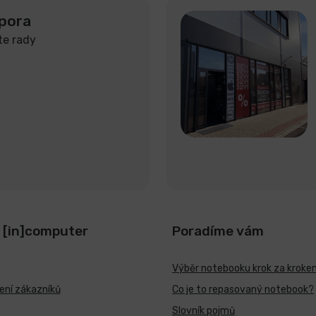
pora
te rady
 [in]computer
Poradíme vám
Výběr notebooku krok za kroke
ní zákazníků
Co je to repasovaný notebook?
Slovník pojmů