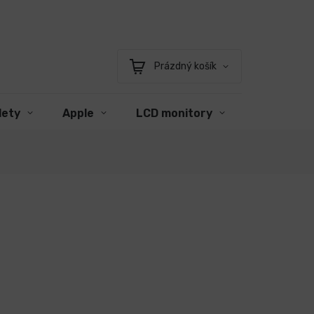
Prázdný košík
Nákupní
košík
lety
Apple
LCD monitory
Příslušens