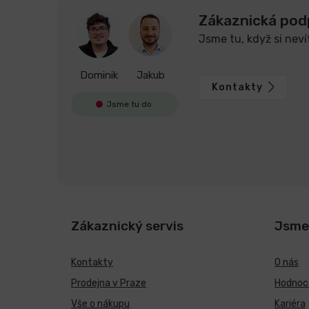
Zákaznická pod
Jsme tu, když si neví
Dominik
Jakub
Kontakty
Jsme tu do
Zákaznický servis
Jsme
Kontakty
O nás
Prodejna v Praze
Hodnoce
Vše o nákupu
Kariéra