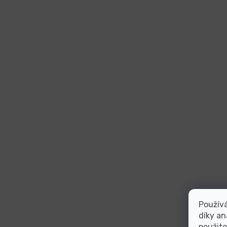
Použív
díky an
použite