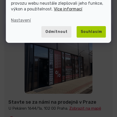
provozu webu neustále zlepšovali jeho funkce,
Kontakty
výkon a použitelnost.
Více informací
Nastavení
Odmítnout
Souhlasím
Stavte se za námi na prodejně v Praze
U Pekáren 1644/1a, 102 00 Praha.
Zobrazit na mapě