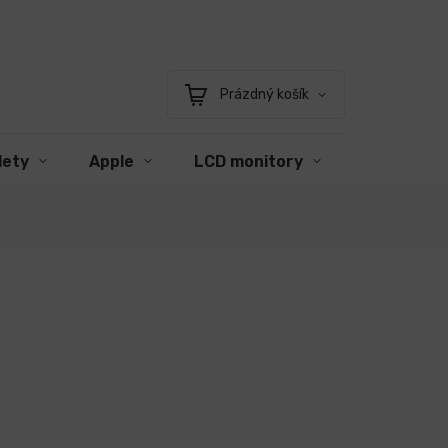
Prázdný košík
Nákupní
košík
lety
Apple
LCD monitory
Příslušens