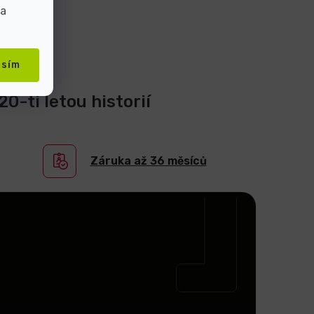
 a
asím
0-ti letou historií
Záruka až 36 měsíců