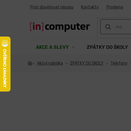
Přejít
Proč důvěřovat repasu
Kontakty
Prodejna
na
obsah
AKCE A SLEVY
ZPÁTKY DO ŠKOLY
Akční nabídka
ZPÁTKY DO ŠKOLY
Telefony