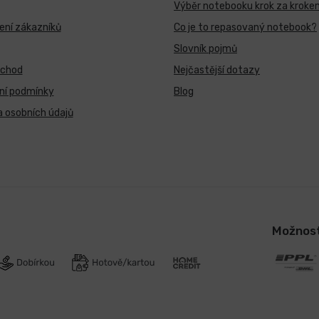
Výběr notebooku krok za kroke
ní zákazníků
Co je to repasovaný notebook?
Slovník pojmů
bchod
Nejčastější dotazy
ní podmínky
Blog
 osobních údajů
Možnost