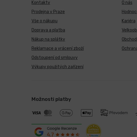
Kontakty
O nás
Prodejna v Praze
Hodnoce
Vše o nákupu
Kariéra
Doprava a platba
Velkoo
Nákup na splátky
Obchod
Reklamace a vrácení zboží
Ochrana
Odstoupení od smlouvy
Výkupy použitých zařízení
Možnosti platby