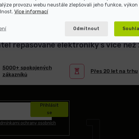
alýze provozu webu neustále zlepšovali jeho funkce, výkon
lnost.
Více informací
ení
Odmítnout
Souhl
atel repasované elektroniky s více než 2
5000+ spokojených
Přes 20 let na trhu
zákazníků
Přihlásit
se
dmínkami ochrany osobních