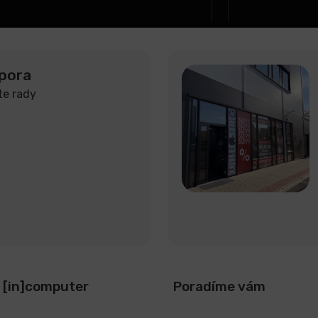
pora
te rady
 [in]computer
Poradíme vám