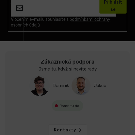
Přihlásit
p
se
a
t
Vložením e-mailu souhlasíte s
podmínkami ochrany
osobních údajů
í
Zákaznická podpora
Jsme tu, když si nevíte rady
Dominik
Jakub
Jsme tu do
Kontakty