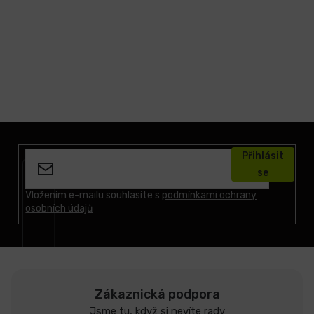
Z
á
Přihlásit
p
se
a
t
Vložením e-mailu souhlasíte s
podmínkami ochrany
osobních údajů
í
Zákaznická podpora
Jsme tu, když si nevíte rady