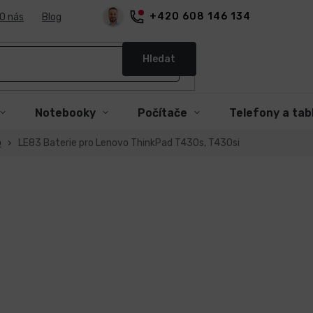
+420 608 146 134
O nás
Blog
Hledat
Notebooky
Počítače
Telefony a tab
o
LE83 Baterie pro Lenovo ThinkPad T430s, T430si