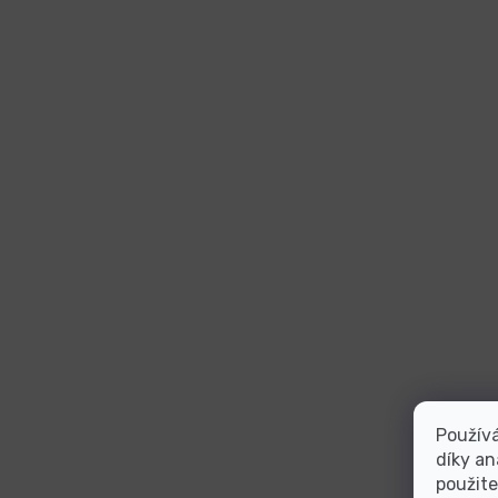
Použív
díky an
použite