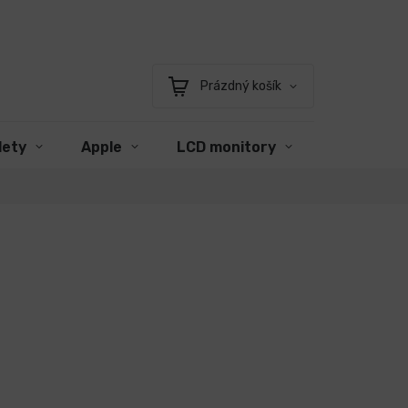
Prázdný košík
Nákupní
košík
lety
Apple
LCD monitory
Příslušens