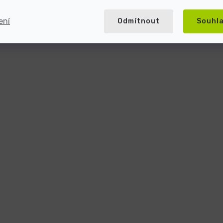
ení
Odmítnout
Souhl