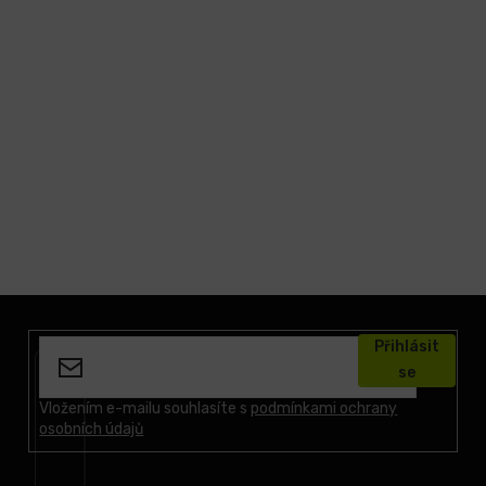
Z
á
Přihlásit
p
se
a
t
Vložením e-mailu souhlasíte s
podmínkami ochrany
osobních údajů
í