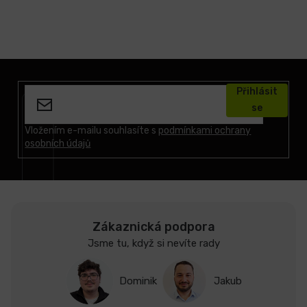
Z
á
Přihlásit
p
se
a
t
Vložením e-mailu souhlasíte s
podmínkami ochrany
osobních údajů
í
Zákaznická podpora
Jsme tu, když si nevíte rady
Dominik
Jakub