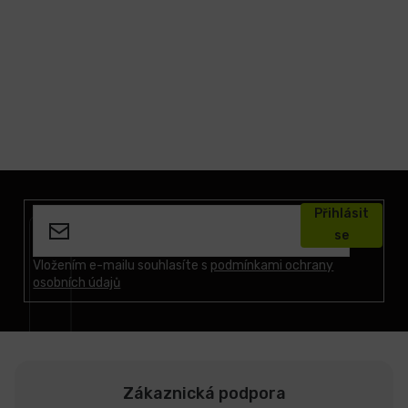
Z
á
Přihlásit
p
se
a
t
Vložením e-mailu souhlasíte s
podmínkami ochrany
osobních údajů
í
Zákaznická podpora