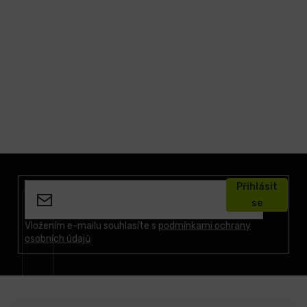
Z
á
Přihlásit
p
se
a
t
Vložením e-mailu souhlasíte s
podmínkami ochrany
osobních údajů
í