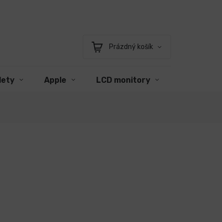
Prázdný košík
Nákupní
košík
lety
Apple
LCD monitory
Příslušens