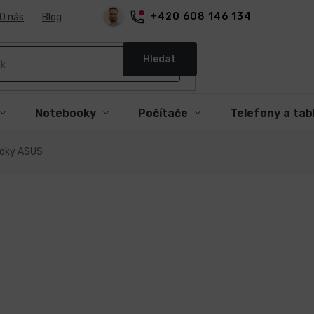
+420 608 146 134
O nás
Blog
Hledat
Notebooky
Počítače
Telefony a tab
ooky ASUS