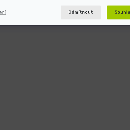
ení
Odmítnout
Souhl