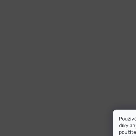
Použív
díky an
použite