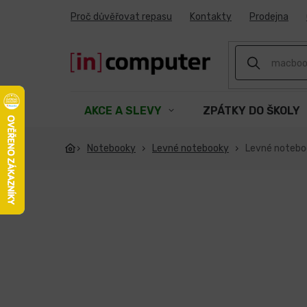
Přejít
Proč důvěřovat repasu
Kontakty
Prodejna
na
obsah
AKCE A SLEVY
ZPÁTKY DO ŠKOLY
Notebooky
Levné notebooky
Levné noteb