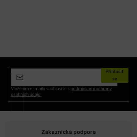
Z
á
Přihlásit
p
se
a
t
Vložením e-mailu souhlasíte s
podmínkami ochrany
osobních údajů
í
Zákaznická podpora