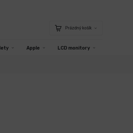
Prázdný košík
Nákupní
košík
lety
Apple
LCD monitory
Příslušens