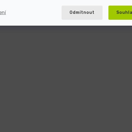
ení
Odmítnout
Souhl