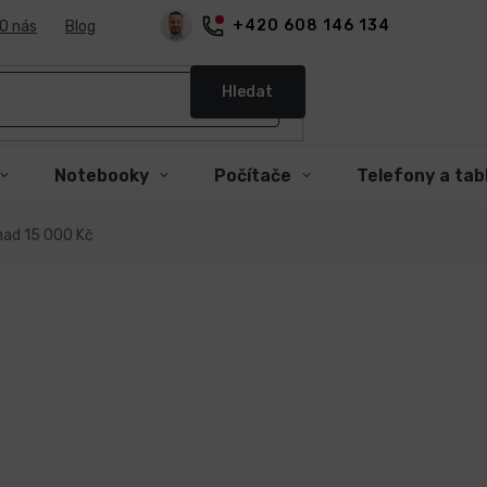
+420 608 146 134
O nás
Blog
Hledat
Notebooky
Počítače
Telefony a tab
nad 15 000 Kč