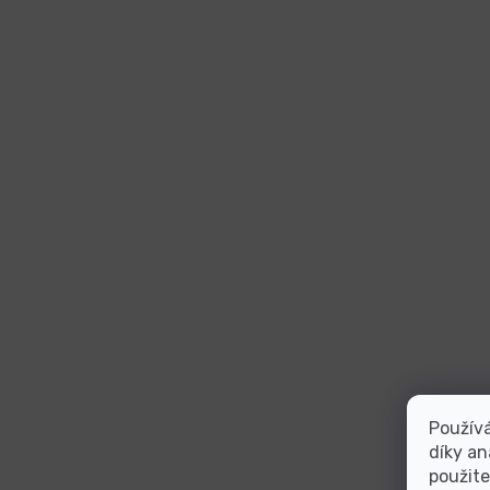
Použív
díky an
použite