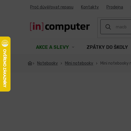
Přejít
Proč důvěřovat repasu
Kontakty
Prodejna
na
obsah
AKCE A SLEVY
ZPÁTKY DO ŠKOLY
Notebooky
Mini notebooky
Mini notebooky 