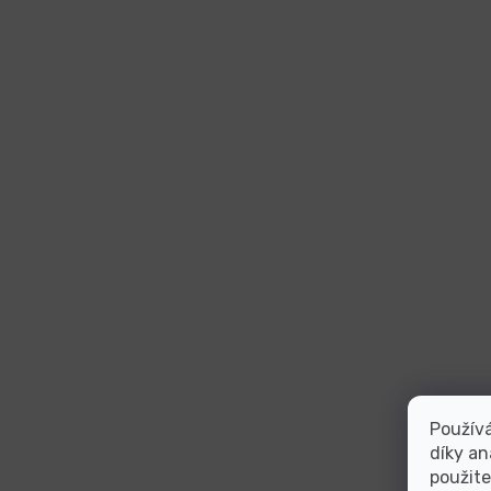
Použív
díky an
použite