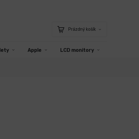
Prázdný košík
Nákupní
košík
lety
Apple
LCD monitory
Příslušens