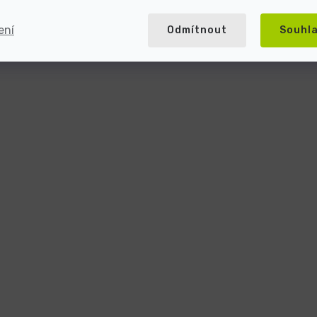
ení
Odmítnout
Souhl