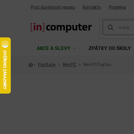
Přejít
Proč důvěřovat repasu
Kontakty
Prodejna
na
obsah
AKCE A SLEVY
ZPÁTKY DO ŠKOLY
Počítače
Mini PC
Mini PC Fujitsu