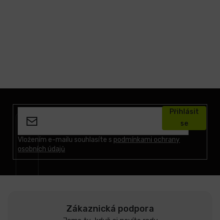
Z
á
Přihlásit
p
se
a
t
Vložením e-mailu souhlasíte s
podmínkami ochrany
osobních údajů
í
Zákaznická podpora