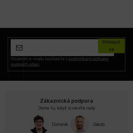
Z
á
Přihlásit
p
se
a
t
Vložením e-mailu souhlasíte s
podmínkami ochrany
osobních údajů
í
Zákaznická podpora
Jsme tu, když si nevíte rady
Dominik
Jakub