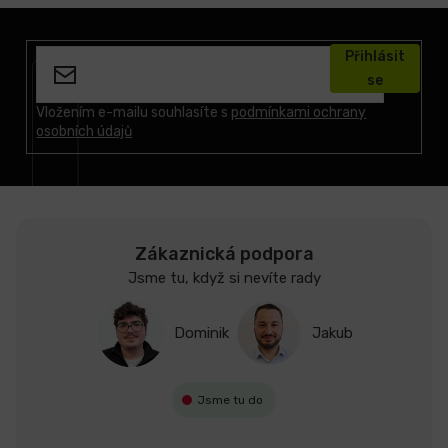
Z
á
Přihlásit
p
se
a
t
Vložením e-mailu souhlasíte s
podmínkami ochrany
osobních údajů
í
Zákaznická podpora
Jsme tu, když si nevíte rady
Dominik
Jakub
Jsme tu do