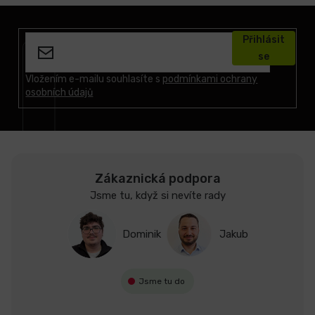
Z
á
Přihlásit
p
se
a
t
Vložením e-mailu souhlasíte s
podmínkami ochrany
osobních údajů
í
Zákaznická podpora
Jsme tu, když si nevíte rady
Dominik
Jakub
Jsme tu do