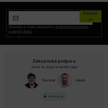
Z
á
Přihlásit
p
se
a
t
Vložením e-mailu souhlasíte s
podmínkami ochrany
osobních údajů
í
Zákaznická podpora
Jsme tu, když si nevíte rady
Dominik
Jakub
Jsme tu do